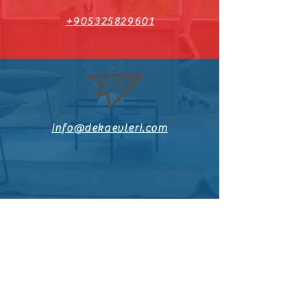
+905325829601
info@dekaevleri.com